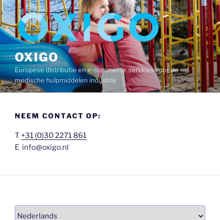
Ga
naar
de
inhoud
OXIGO
Europese distributie en e-commerce services voor de
medische hulpmiddelen industrie
NEEM CONTACT OP:
T
+31 (0)30 2271 861
E info@oxigo.nl
Kies